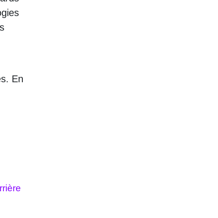
ogies
s
es. En
rière