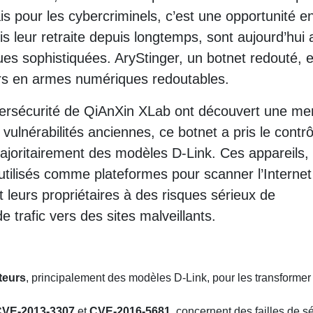
s pour les cybercriminels, c’est une opportunité en
is leur retraite depuis longtemps, sont aujourd’hui 
s sophistiquées. AryStinger, un botnet redouté, e
urs en armes numériques redoutables.
bersécurité de QiAnXin XLab ont découvert une m
 vulnérabilités anciennes, ce botnet a pris le contr
 majoritairement des modèles D-Link. Ces appareils,
tilisés comme plateformes pour scanner l’Internet
leurs propriétaires à des risques sérieux de
 trafic vers des sites malveillants.
teurs
, principalement des modèles D-Link, pour les transformer
VE-2013-3307
et
CVE-2016-5681
, concernent des failles de s