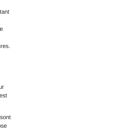
tant
le
ures.
ur
est
 sont
ose