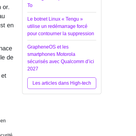
To
 or.
au
Le botnet Linux « Tengu »
st en
utilise un redémarrage forcé
pour contourner la suppression
GrapheneOS et les
enace
smartphones Motorola
ôle de
sécurisés avec Qualcomm d’ici
2027
 et
Les articles dans High-tech
 en
écurité