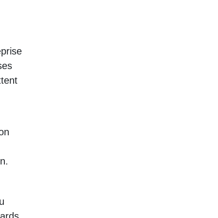
eprise
ses
tent
ion
n.
eu
dards