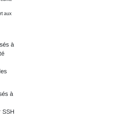
rt aux
osés à
té
des
sés à
ur SSH