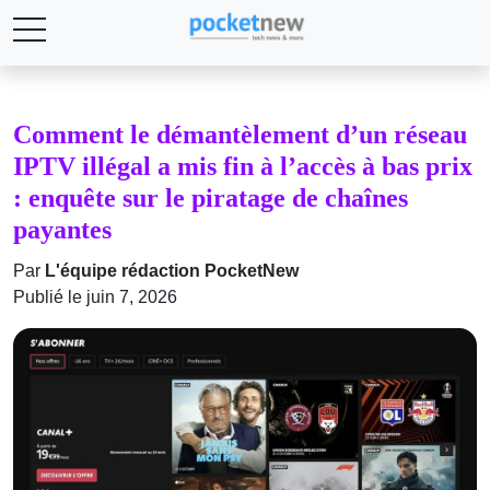
Comment le démantèlement d’un réseau
IPTV illégal a mis fin à l’accès à bas prix
: enquête sur le piratage de chaînes
payantes
Par
L'équipe rédaction PocketNew
Publié le juin 7, 2026