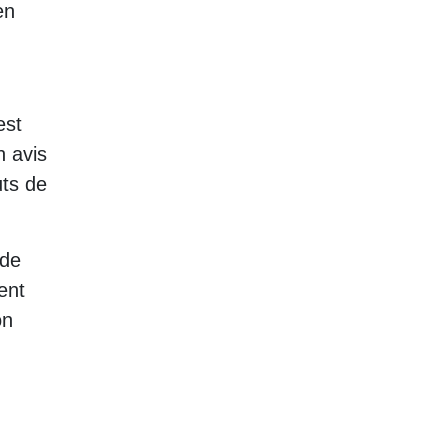
en
est
n avis
uts de
 de
ent
on