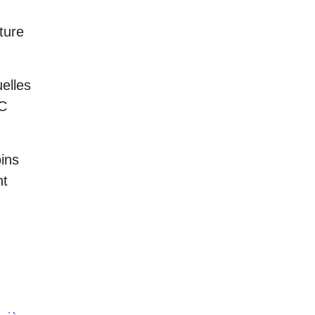
ture
elles
LC
oins
nt