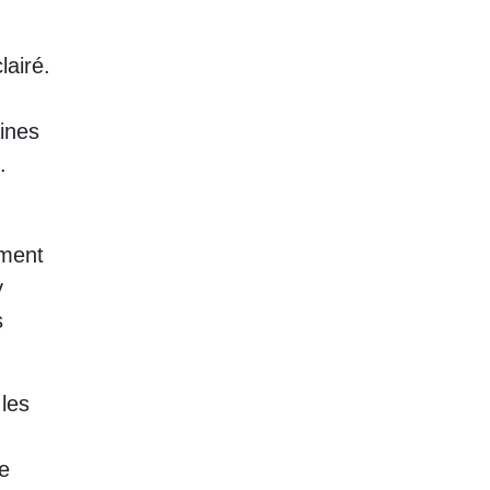
lairé.
ines
.
ument
y
s
 les
e