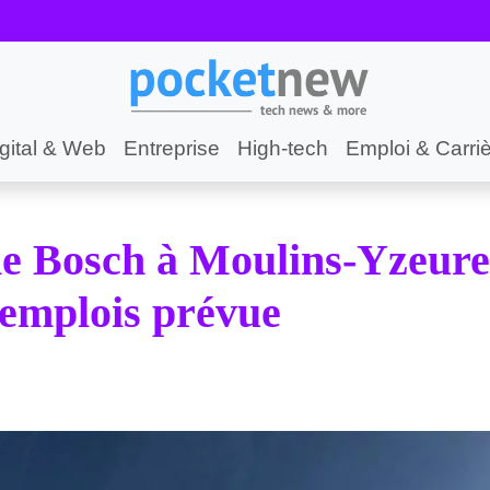
gital & Web
Entreprise
High-tech
Emploi & Carri
ne Bosch à Moulins-Yzeure
 emplois prévue