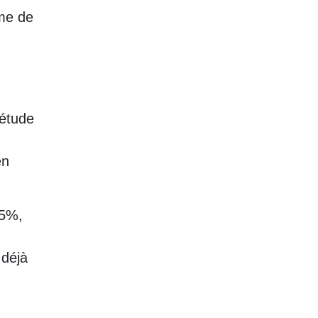
mme de
iétude
en
45%,
 déjà