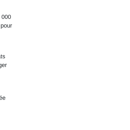
3 000
 pour
ts
ger
ée
n