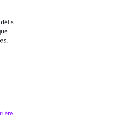
 défis
que
ues.
rière