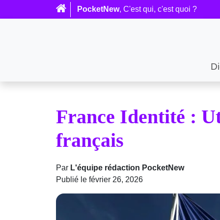
PocketNew
, C'est qui, c'est quoi ?
Di
France Identité : Ut
français
Par
L'équipe rédaction PocketNew
Publié le février 26, 2026