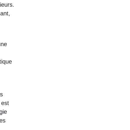
ieurs.
ant,
une
tique
es
 est
gie
des