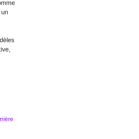
 comme
 un
odèles
ive,
rière