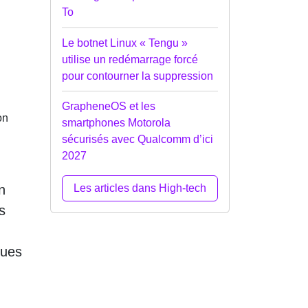
To
Le botnet Linux « Tengu »
utilise un redémarrage forcé
pour contourner la suppression
GrapheneOS et les
on
smartphones Motorola
sécurisés avec Qualcomm d’ici
2027
n
Les articles dans High-tech
s
ques