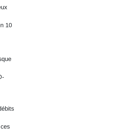
eux
en 10
isque
O-
débits
 ces