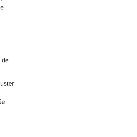
de
r de
uster
ée