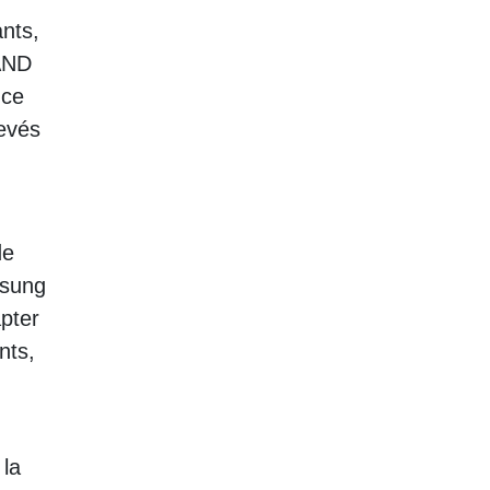
ants,
NAND
nce
levés
de
msung
apter
nts,
 la