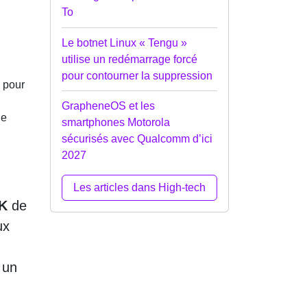
To
Le botnet Linux « Tengu »
utilise un redémarrage forcé
pour contourner la suppression
 pour
GrapheneOS et les
ge
smartphones Motorola
sécurisés avec Qualcomm d’ici
2027
Les articles dans High-tech
5K
de
ux
 un