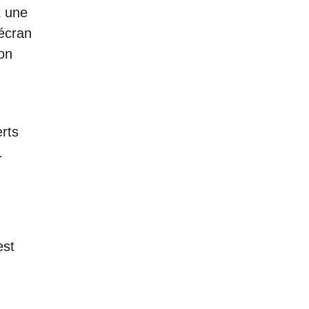
t une
’écran
ion
erts
.
est