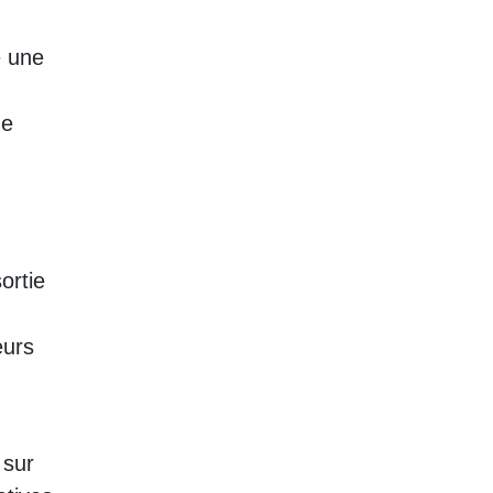
e une
de
ortie
eurs
 sur