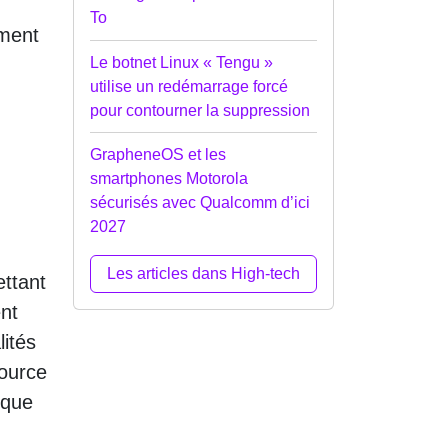
To
mment
Le botnet Linux « Tengu »
utilise un redémarrage forcé
pour contourner la suppression
GrapheneOS et les
smartphones Motorola
sécurisés avec Qualcomm d’ici
2027
Les articles dans High-tech
ettant
ent
ités
source
ique