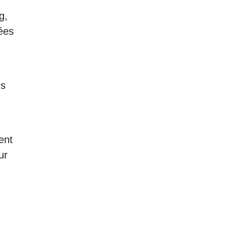
g,
ées
ns
ent
ur