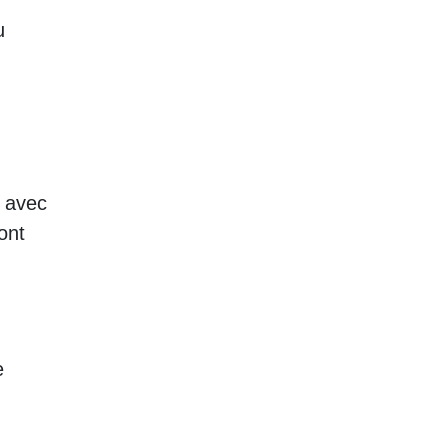
u
e avec
ont
e