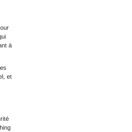
pour
qui
ant à
les
l, et
rité
shing