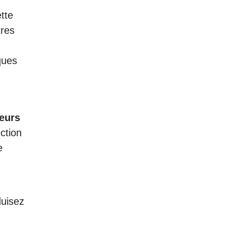
tte
tres
ques
teurs
ction
e
duisez