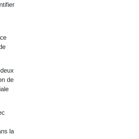
tifier
ace
 de
 deux
ion de
iale
ec
ans la